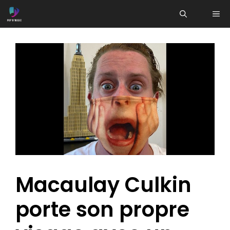
Aller
ME
au
contenu
Macaulay Culkin
porte son propre