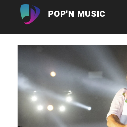
Aller
au
POP'N MUSIC
contenu