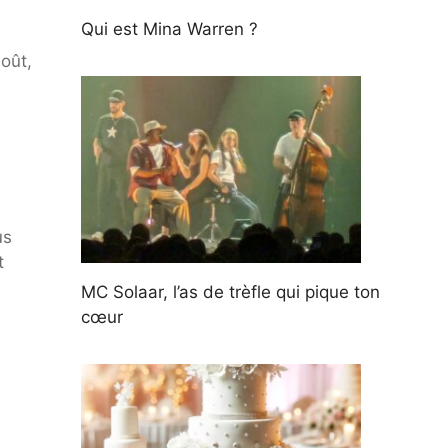
Qui est Mina Warren ?
oût,
us
t
MC Solaar, l’as de trèfle qui pique ton
cœur
i