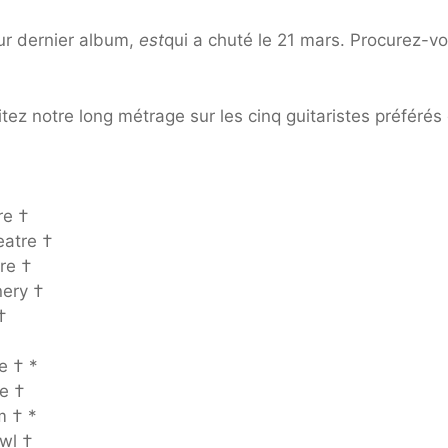
eur dernier album,
est
qui a chuté le 21 mars. Procurez-v
itez notre long métrage sur les cinq guitaristes préférés
re †
eatre †
re †
nery †
†
e † *
e †
m † *
wl †