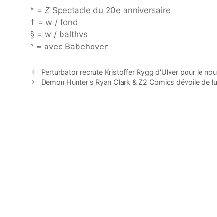
* =
Z
Spectacle du 20e anniversaire
† = w / fond
§ = w / balthvs
^ = avec Babehoven
Perturbator recrute Kristoffer Rygg d'Ulver pour le n
Demon Hunter's Ryan Clark & ​​Z2 Comics dévoile de lux