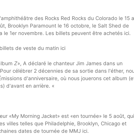
 l'amphithéâtre des Rocks Red Rocks du Colorado le 15 a
ût, Brooklyn Paramount le 16 octobre, le Salt Shed de
a le 1er novembre. Les billets peuvent être achetés ici.
llets de veste du matin ici
 album
Z
», A déclaré le chanteur Jim James dans un
our célébrer 2 décennies de sa sortie dans l'éther, no
missions d'anniversaire, où nous jouerons cet album (e
) d'avant en arrière. «
eur «My Morning Jacket» est «en tournée» le 5 août, qu
 villes telles que Philadelphie, Brooklyn, Chicago et
ochaines dates de tournée de MMJ ici.