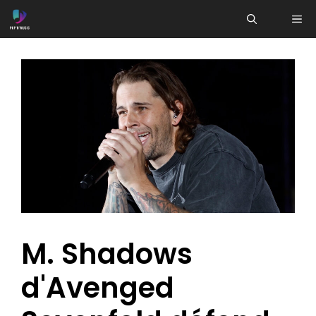
Aller
ME
au
contenu
M. Shadows
d'Avenged