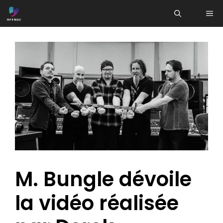
Aller
ME
au
contenu
M. Bungle dévoile
la vidéo réalisée