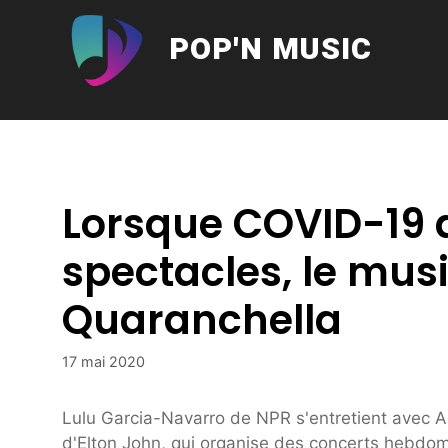
Aller
au
POP'N MUSIC
contenu
Lorsque COVID-19 
spectacles, le mus
Quaranchella
17 mai 2020
Lulu Garcia-Navarro de NPR s'entretient avec A
d'Elton John, qui organise des concerts hebdoma