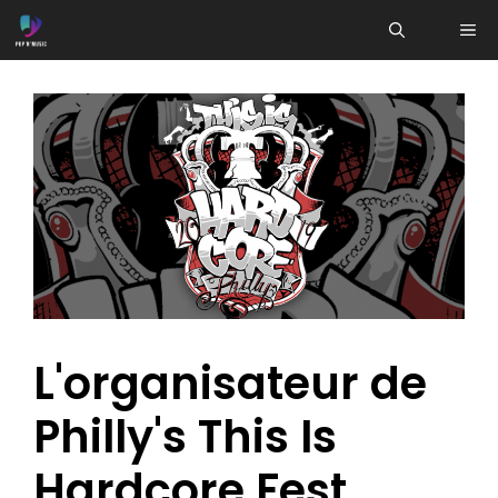
Aller
ME
au
contenu
L'organisateur de
Philly's This Is
Hardcore Fest