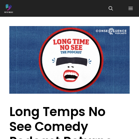
Aller
ME
au
contenu
Long Temps No
See Comedy