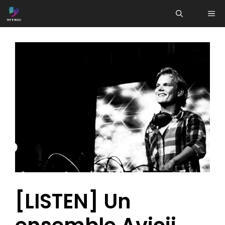
Aller
ME
au
contenu
[LISTEN] Un