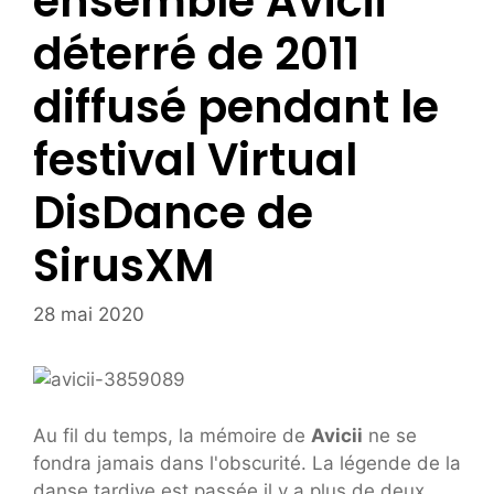
ensemble Avicii
déterré de 2011
diffusé pendant le
festival Virtual
DisDance de
SirusXM
28 mai 2020
Au fil du temps, la mémoire de
Avicii
ne se
fondra jamais dans l'obscurité. La légende de la
danse tardive est passée il y a plus de deux