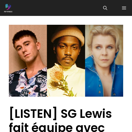
Aller
ME
au
contenu
[LISTEN] SG Lewis
fait équipe avec