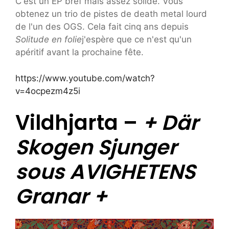
C'est un EP bref mais assez solide. Vous
obtenez un trio de pistes de death metal lourd
de l'un des OGS. Cela fait cinq ans depuis
Solitude en folie
j'espère que ce n'est qu'un
apéritif avant la prochaine fête.
https://www.youtube.com/watch?
v=4ocpezm4z5i
Vildhjarta –
+ Där
Skogen Sjunger
sous AVIGHETENS
Granar +