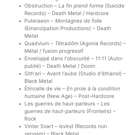
Obstruction –
La fin prend forme
(Suicide
Records) – Death Metal / Hardcore
Puteraeon –
Montagnes de folie
(Emanzipation Productions) – Death
Metal
Quadvium –
Tétradōm
(Agonia Records) –
Métal / fusion progressif
Enveloppé dans l'obscurité –
11:11
(Auto-
publié) – Death Metal / Doom
Sith'ari –
Avant l'aube
(Studio d'éthanol) –
Black Metal
Étincelle de vie –
En proie à la condition
humaine
(New Age) – Post-Hardcore
Les guerres de haut-parleurs –
Les
guerres de haut-parleurs
(Fronteirs) –
Rock
Vinter Svart
–
Isvind
(Records non
serviam) – Black Metal