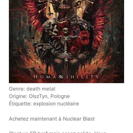
Genre: death metal
Origine: OlszTyn, Pologne
Étiquette: explosion nucléaire
Achetez maintenant à Nuclear Blast