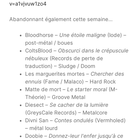
v=a1vjvuw1zo4
Abandonnant également cette semaine…
Bloodhorse –
Une étoile maligne
(Iode) –
post-métal / boues
ColtsBlood –
Obscurci dans le crépuscule
nébuleux
(Records de perte de
traduction) – Sludge / Doom
Les marguerites mortes –
Chercher des
ennuis
(Fame / Malaco) – Hard Rock
Matte de mort –
Le starter moral
(M-
Théorie) – Groove Metal
Diesect –
Se cacher de la lumière
(GreysCale Records) – Metalcore
Divni San –
Contes ondulés
(Vermholed)
– métal lourd
Doobie –
Donnez-leur l'enfer jusqu'à ce