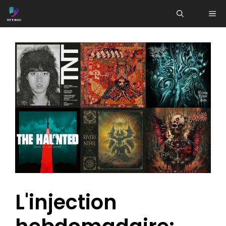
Aller
ME
au
contenu
L'injection