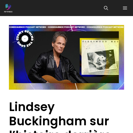
Aller
ME
au
contenu
Lindsey
Buckingham sur