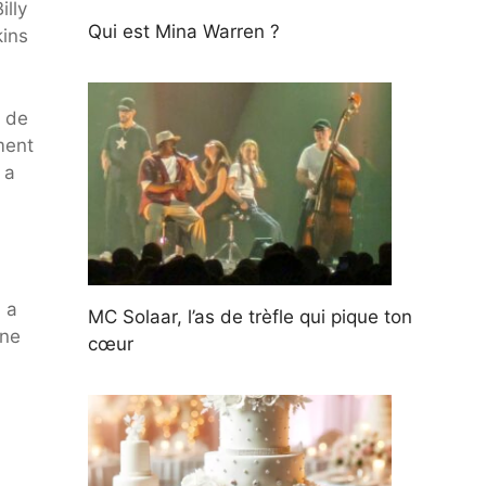
illy
Qui est Mina Warren ?
kins
m de
ment
 a
l a
MC Solaar, l’as de trèfle qui pique ton
une
cœur