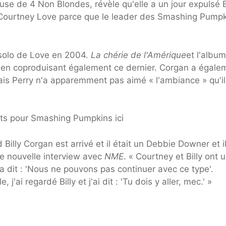
use de 4 Non Blondes, révèle qu'elle a un jour expulsé B
ec Courtney Love parce que le leader des Smashing Pump
 solo de Love en 2004.
La chérie de l'Amérique
et l'albu
 en coproduisant également ce dernier. Corgan a égale
ais Perry n'a apparemment pas aimé « l'ambiance » qu'il
ets pour Smashing Pumpkins ici
 Billy Corgan est arrivé et il était un Debbie Downer et i
e nouvelle interview avec
NME
. « Courtney et Billy ont 
 dit : 'Nous ne pouvons pas continuer avec ce type'.
j'ai regardé Billy et j'ai dit : 'Tu dois y aller, mec.' »