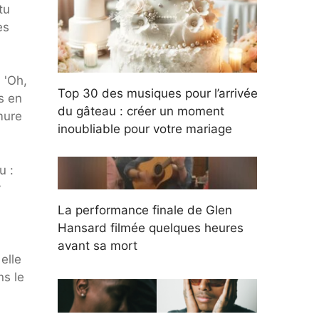
tu
es
 'Oh,
Top 30 des musiques pour l’arrivée
s en
du gâteau : créer un moment
rmure
inoubliable pour votre mariage
u :
y
La performance finale de Glen
Hansard filmée quelques heures
avant sa mort
elle
ns le