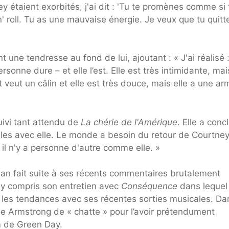
ey étaient exorbités, j'ai dit : 'Tu te promènes comme si 
' roll. Tu as une mauvaise énergie. Je veux que tu quitt
 une tendresse au fond de lui, ajoutant : « J'ai réalisé :
sonne dure – et elle l’est. Elle est très intimidante, mai
et veut un câlin et elle est très douce, mais elle a une a
suivi tant attendu de
La chérie de l'Amérique
. Elle a concl
ables avec elle. Le monde a besoin du retour de Courtne
 il n'y a personne d'autre comme elle. »
gan fait suite à ses récents commentaires brutalement
 y compris son entretien avec
Conséquence
dans lequel 
i les tendances avec ses récentes sorties musicales. Da
 Joe Armstrong de « chatte » pour l’avoir prétendument
m de Green Day.