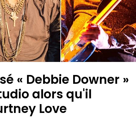
lsé « Debbie Downer »
udio alors qu'il
urtney Love