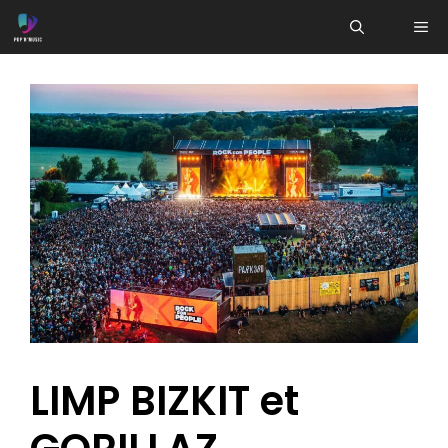
Aller
ME
au
contenu
LIMP BIZKIT et