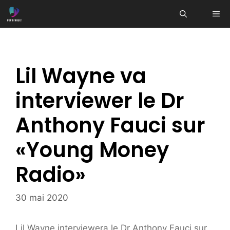
Aller
ME
au
contenu
Lil Wayne va
interviewer le Dr
Anthony Fauci sur
«Young Money
Radio»
30 mai 2020
Lil Wayne interviewera le Dr Anthony Fauci sur