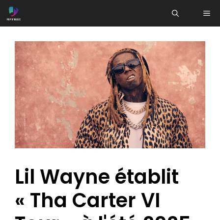
Aller
ME
au
contenu
Lil Wayne établit
« Tha Carter VI