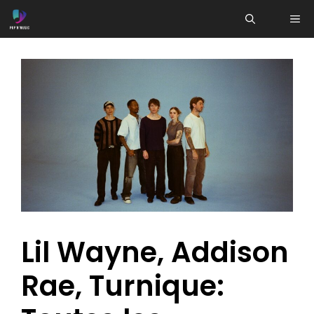
Aller
ME
au
contenu
Lil Wayne, Addison
Rae, Turnique: