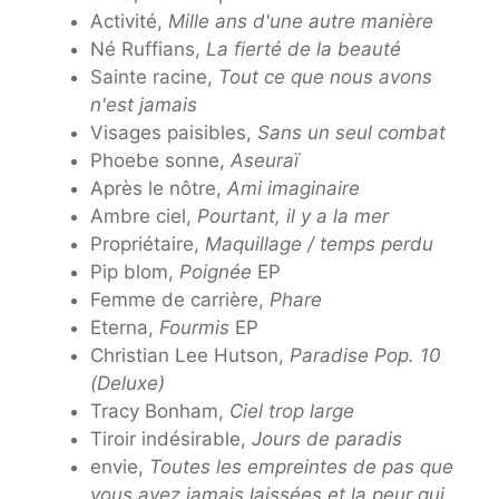
Activité,
Mille ans d'une autre manière
Né Ruffians,
La fierté de la beauté
Sainte racine,
Tout ce que nous avons
n'est jamais
Visages paisibles,
Sans un seul combat
Phoebe sonne,
Aseuraï
Après le nôtre,
Ami imaginaire
Ambre ciel,
Pourtant, il y a la mer
Propriétaire,
Maquillage / temps perdu
Pip blom,
Poignée
EP
Femme de carrière,
Phare
Eterna,
Fourmis
EP
Christian Lee Hutson,
Paradise Pop. 10
(Deluxe)
Tracy Bonham,
Ciel trop large
Tiroir indésirable,
Jours de paradis
envie,
Toutes les empreintes de pas que
vous ayez jamais laissées et la peur qui