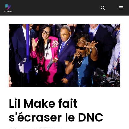
Aller
ME
au
contenu
Lil Make fait
s'écraser le DNC