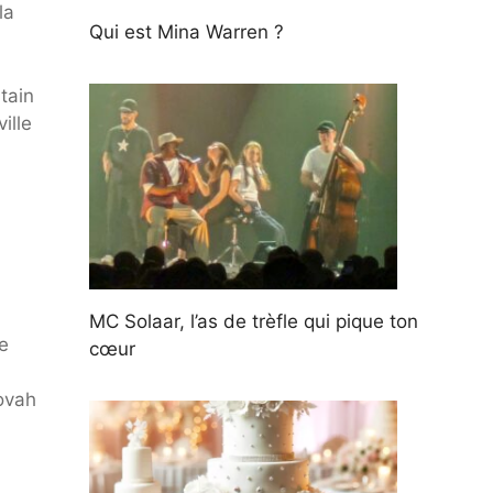
la
Qui est Mina Warren ?
rtain
ille
MC Solaar, l’as de trèfle qui pique ton
e
cœur
novah