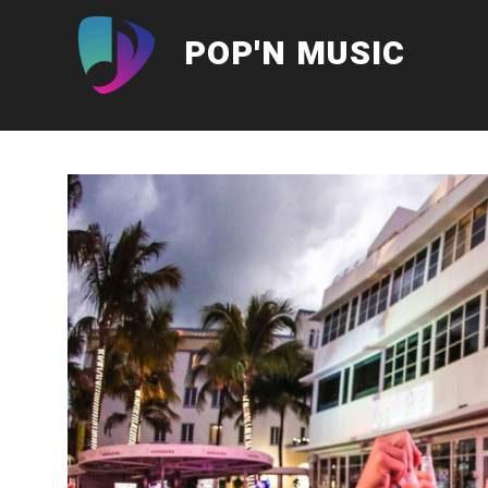
Aller
au
POP'N MUSIC
contenu