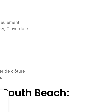
seulement
y, Cloverdale
r de clôture
es
 South Beach: