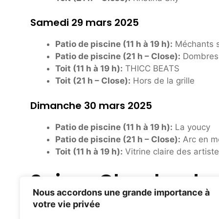
Samedi 29 mars 2025
Patio de piscine (11 h à 19 h):
Méchants 
Patio de piscine (21 h – Close):
Dombresk
Toit (11 h à 19 h):
THICC BEATS
Toit (21 h – Close):
Hors de la grille
Dimanche 30 mars 2025
Patio de piscine (11 h à 19 h):
La youcy
Patio de piscine (21 h – Close):
Arc en me
Toit (11 h à 19 h):
Vitrine claire des artist
Suivez Clevelander
Nous accordons une grande importance à
votre vie privée
Instagram
:
Instagram.com/cleveLandersobe