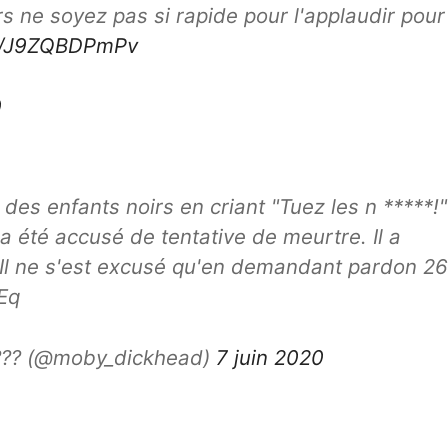
rs ne soyez pas si rapide pour l'applaudir pour
om/J9ZQBDPmPv
0
es enfants noirs en criant "Tuez les n *****!" 
a été accusé de tentative de meurtre. Il a
Il ne s'est excusé qu'en demandant pardon 26
Eq
???? (@moby_dickhead)
7 juin 2020