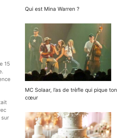
Qui est Mina Warren ?
e 15
e.
uence
MC Solaar, l’as de trèfle qui pique ton
cœur
ait
vec
 sur