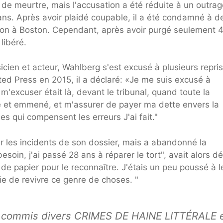
 de meurtre, mais l'accusation a été réduite à un outrag
ans. Après avoir plaidé coupable, il a été condamné à d
tion à Boston. Cependant, après avoir purgé seulement 
 libéré.
icien et acteur, Wahlberg s'est excusé à plusieurs repri
ted Press en 2015, il a déclaré: «Je me suis excusé à
 m'excuser était là, devant le tribunal, quand toute la
né et emmené, et m'assurer de payer ma dette envers la
es qui compensent les erreurs J'ai fait."
 les incidents de son dossier, mais a abandonné la
oin, j'ai passé 28 ans à réparer le tort", avait alors dé
e papier pour le reconnaître. J'étais un peu poussé à l
ie de revivre ce genre de choses. "
a commis divers CRIMES DE HAINE LITTÉRALE 