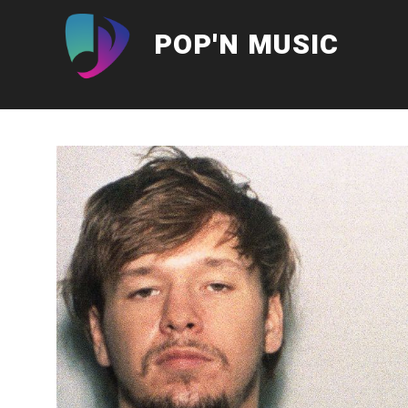
Aller
au
POP'N MUSIC
contenu