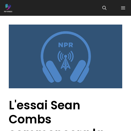
Aller
ME
au
contenu
L'essai Sean
Combs