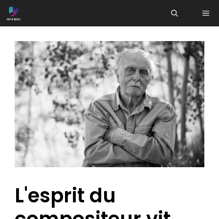
Aller
ME
au
contenu
L'esprit du