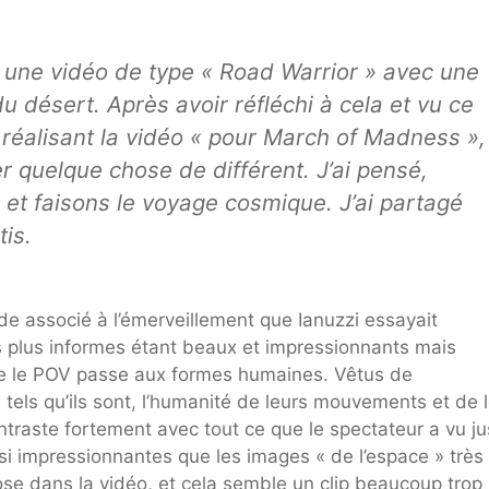
t une vidéo de type « Road Warrior » avec une
 désert. Après avoir réfléchi à cela et vu ce
n réalisant la vidéo « pour March of Madness »,
er quelque chose de différent. J’ai pensé,
et faisons le voyage cosmique. J’ai partagé
is.
de associé à l’émerveillement que Ianuzzi essayait
s plus informes étant beaux et impressionnants mais
 que le POV passe aux formes humaines. Vêtus de
A tels qu’ils sont, l’humanité de leurs mouvements et de 
ntraste fortement avec tout ce que le spectateur a vu ju
i impressionnantes que les images « de l’espace » très
chose dans la vidéo, et cela semble un clip beaucoup trop