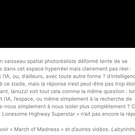
un vaisseau spatial photoréaliste déformé tente de se
re dans cet espace hyperréel mais clairement pas réel :
IA, ou, d’ailleurs, avec toute autre forme ? d’intelligen
ir à ce stade, mais la réponse n’est peut-être pas trop él
dant, Ianuzzi voit tout cela comme la même question : lo
 l’IA, l’espace, ou même simplement à la recherche de
s-nous simplement à nous isoler plus complètement ? C
a « Lonesome Highway Superstar » n’ait pas encore la rép
 voir « March of Madness » et d’autres vidéos.
Labyrint