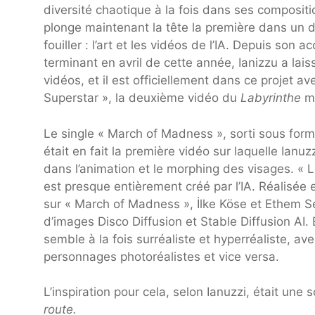
diversité chaotique à la fois dans ses composit
plonge maintenant la tête la première dans un
fouiller : l’art et les vidéos de l’IA. Depuis son 
terminant en avril de cette année, Ianizzu a lais
vidéos, et il est officiellement dans ce projet
Superstar », la deuxième vidéo du
Labyrinthe
m
Le single « March of Madness », sorti sous form
était en fait la première vidéo sur laquelle Ianuzz
dans l’animation et le morphing des visages. «
est presque entièrement créé par l’IA. Réalisée 
sur « March of Madness », İlke Köse et Ethem Ser
d’images Disco Diffusion et Stable Diffusion AI.
semble à la fois surréaliste et hyperréaliste, a
personnages photoréalistes et vice versa.
L’inspiration pour cela, selon Ianuzzi, était une
route.