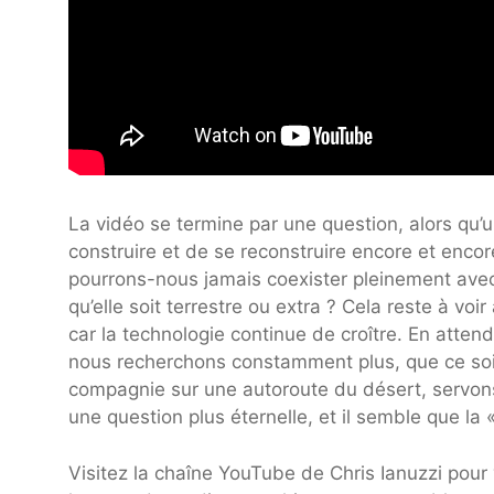
La vidéo se termine par une question, alors qu’
construire et de se reconstruire encore et enco
pourrons-nous jamais coexister pleinement avec l’
qu’elle soit terrestre ou extra ? Cela reste à vo
car la technologie continue de croître. En atten
nous recherchons constamment plus, que ce soit
compagnie sur une autoroute du désert, servon
une question plus éternelle, et il semble que l
Visitez la chaîne YouTube de Chris Ianuzzi pour