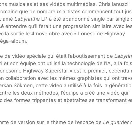
ions musicales et ses vidéos multimédias, Chris Ianuzzi
 domaine que de nombreux artistes commencent tout jus
acclamé
Labyrinthe
LP a été abandonné single par single 
sé entendre qu’il ferait une progression similaire avec le
 avec la sortie le 4 novembre avec « Lonesome Highway
éga-album.
e de vidéo spéciale qui était l’aboutissement de
Labyrin
i et son équipe ont utilisé la technologie de l’IA, à la foi
 Lonesome Highway Superstar » est le premier, cependant
en collaboration avec les mêmes graphistes qui ont trava
kan Sökmen, cette vidéo a utilisé à la fois la génératio
 Entre les deux méthodes, l’équipe a créé une vidéo qui
vec des formes trippantes et abstraites se transformant e
 sorte de version sur le thème de l’espace de
Le guerrier 