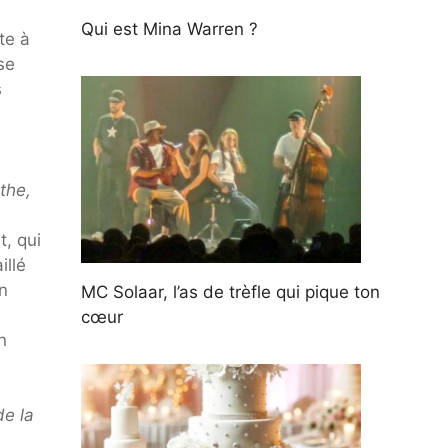
Qui est Mina Warren ?
te à
se
s
the,
s
, qui
illé
n
MC Solaar, l’as de trèfle qui pique ton
cœur
n
de la