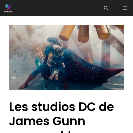
Aller
ME
au
contenu
Les studios DC de
James Gunn