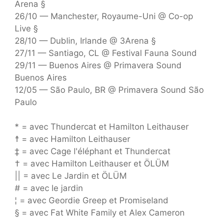
Arena §
26/10 — Manchester, Royaume-Uni @ Co-op
Live §
28/10 — Dublin, Irlande @ 3Arena §
27/11 — Santiago, CL @ Festival Fauna Sound
29/11 — Buenos Aires @ Primavera Sound
Buenos Aires
12/05 — São Paulo, BR @ Primavera Sound São
Paulo
* = avec Thundercat et Hamilton Leithauser
☨ = avec Hamilton Leithauser
‡ = avec Cage l'éléphant et Thundercat
† = avec Hamilton Leithauser et ÖLÜM
|| = avec Le Jardin et ÖLÜM
# = avec le jardin
¦ = avec Geordie Greep et Promiseland
§ = avec Fat White Family et Alex Cameron