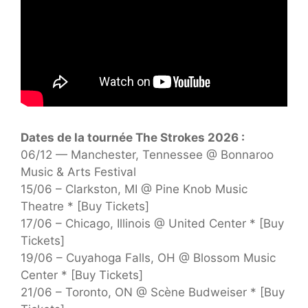
Dates de la tournée The Strokes 2026 :
06/12 — Manchester, Tennessee @ Bonnaroo
Music & Arts Festival
15/06 – Clarkston, MI @ Pine Knob Music
Theatre * [Buy Tickets]
17/06 – Chicago, Illinois @ United Center * [Buy
Tickets]
19/06 – Cuyahoga Falls, OH @ Blossom Music
Center * [Buy Tickets]
21/06 – Toronto, ON @ Scène Budweiser * [Buy