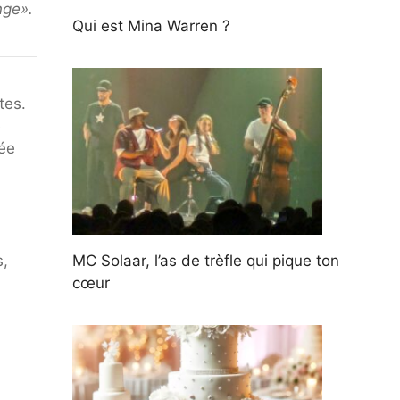
nge».
Qui est Mina Warren ?
tes.
e
née
MC Solaar, l’as de trèfle qui pique ton
s,
cœur