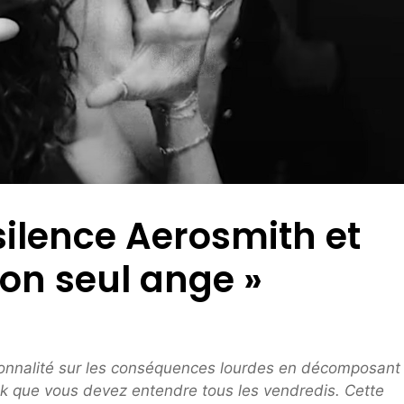
silence Aerosmith et
on seul ange »
ionnalité sur les conséquences lourdes en décomposant 
k que vous devez entendre tous les vendredis. Cette