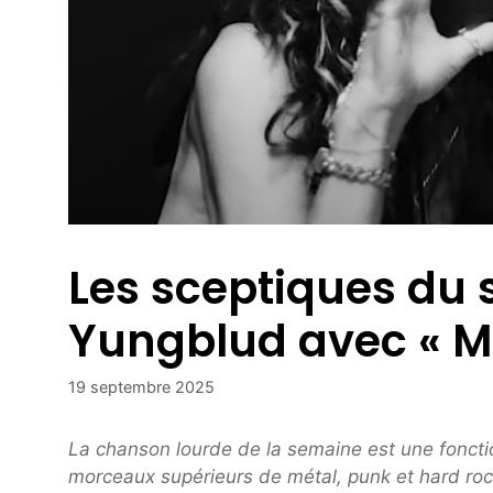
Les sceptiques du 
Yungblud avec « M
19 septembre 2025
La chanson lourde de la semaine est une fonct
morceaux supérieurs de métal, punk et hard roc