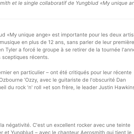
smith et le single collaboratif de Yungblud «My unique a
lud «My unique ange» est importante pour les deux artis
musique en plus de 12 ans, sans parler de leur premièr
Tyler a forcé le groupe à se retirer de la tournée l'an
s sceptiques récents.
ier en particulier – ont été critiqués pour leur récente
Ozbourne ’Ozzy, avec le guitariste de l'obscurité Dan
il du rock 'n' roll »et son frère, le leader Justin Hawkin
a négativité. C'est un excellent rocker avec une teinte
r et Yungblud – avec le chanteur Aerosmith qui tient le