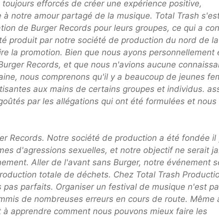
toujours efforcés de créer une expérience positive,
à notre amour partagé de la musique. Total Trash s'es
ation de Burger Records pour leurs groupes, ce qui a con
té produit par notre société de production du nord de la
aire la promotion. Bien que nous ayons personnellement 
c Burger Records, et que nous n'avions aucune connaiss
emaine, nous comprenons qu'il y a beaucoup de jeunes f
tisantes aux mains de certains groupes et individus. as
ûtés par les allégations qui ont été formulées et nous
er Records. Notre société de production a été fondée il 
mes d'agressions sexuelles, et notre objectif ne serait j
nement. Aller de l'avant sans Burger, notre événement s
oduction totale de déchets. Chez Total Trash Producti
as parfaits. Organiser un festival de musique n'est p
commis de nombreuses erreurs en cours de route. Même 
et à apprendre comment nous pouvons mieux faire les