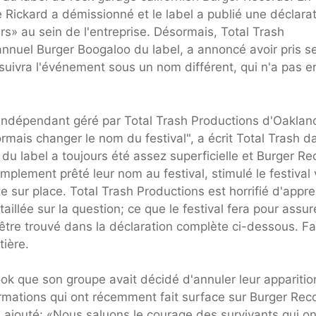
 Rickard a démissionné et le label a publié une déclara
» au sein de l'entreprise. Désormais, Total Trash
annuel Burger Boogaloo du label, a annoncé avoir pris s
suivra l'événement sous un nom différent, qui n'a pas e
l indépendant géré par Total Trash Productions d'Oaklan
mais changer le nom du festival", a écrit Total Trash d
du label a toujours été assez superficielle et Burger Re
simplement prêté leur nom au festival, stimulé le festival 
e sur place. Total Trash Productions est horrifié d'appr
aillée sur la question; ce que le festival fera pour assur
 être trouvé dans la déclaration complète ci-dessous. Fa
tière.
ook que son groupe avait décidé d'annuler leur apparitio
ormations qui ont récemment fait surface sur Burger Rec
a ajouté: «Nous saluons le courage des survivants qui on