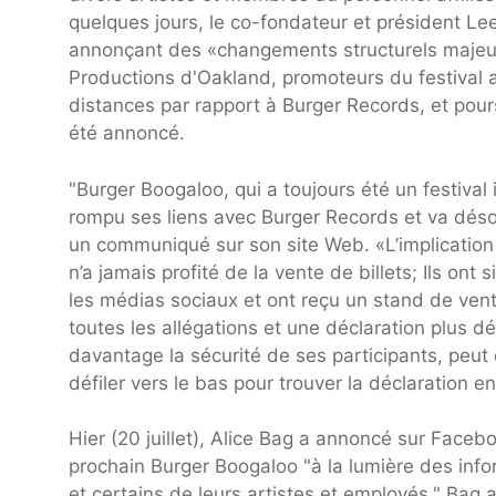
quelques jours, le co-fondateur et président Lee
annonçant des «changements structurels majeurs
Productions d'Oakland, promoteurs du festival 
distances par rapport à Burger Records, et pour
été annoncé.
"Burger Boogaloo, qui a toujours été un festiva
rompu ses liens avec Burger Records et va désor
un communiqué sur son site Web. «L’implication 
n’a jamais profité de la vente de billets; Ils ont 
les médias sociaux et ont reçu un stand de vent
toutes les allégations et une déclaration plus dét
davantage la sécurité de ses participants, peut
défiler vers le bas pour trouver la déclaration en
Hier (20 juillet), Alice Bag a annoncé sur Faceb
prochain Burger Boogaloo "à la lumière des inf
et certains de leurs artistes et employés." Bag 