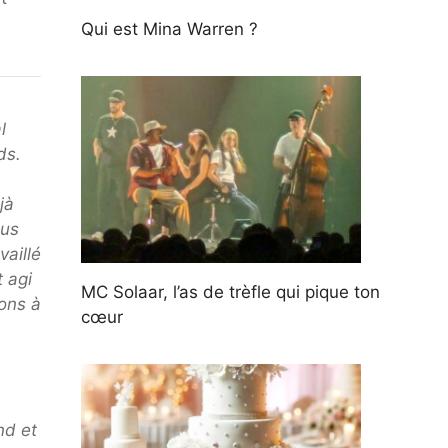
Qui est Mina Warren ?
l
ds.
jà
ous
vaillé
 agi
MC Solaar, l’as de trèfle qui pique ton
ons à
cœur
nd et