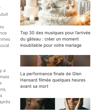
t
duit
eu
Top 30 des musiques pour l’arrivée
ance
du gâteau : créer un moment
emmes
inoubliable pour votre mariage
socié
y a
La performance finale de Glen
amais
Hansard filmée quelques heures
e
avant sa mort
ons,
as
après