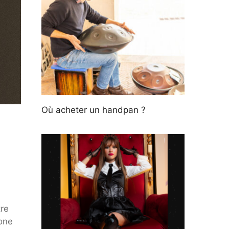
Où acheter un handpan ?
tre
hone