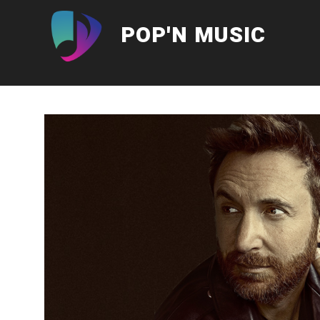
Aller
au
POP'N MUSIC
contenu