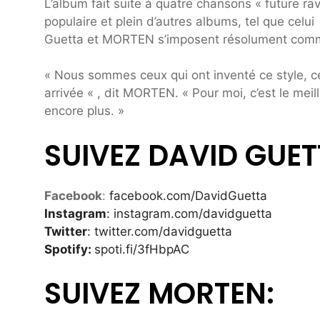
L’album fait suite à quatre chansons « future ra
populaire et plein d’autres albums, tel que celu
Guetta et MORTEN s’imposent résolument comme l
« Nous sommes ceux qui ont inventé ce style, cel
arrivée « , dit MORTEN. « Pour moi, c’est le meil
encore plus. »
SUIVEZ DAVID GUET
Facebook
:
facebook.com/DavidGuetta
Instagram
: instagram.com/davidguetta
Twitter
:
twitter.com/davidguetta
Spotify:
spoti.fi/3fHbpAC
SUIVEZ MORTEN: