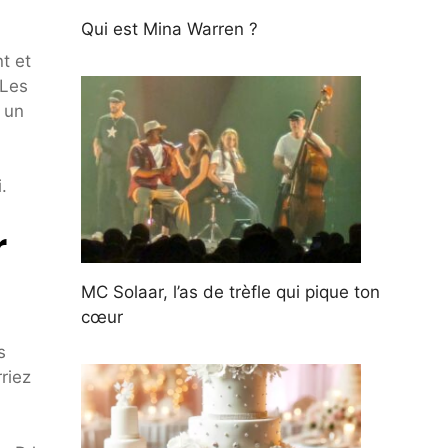
Qui est Mina Warren ?
t et
 Les
 un
.
r
MC Solaar, l’as de trèfle qui pique ton
cœur
s
riez