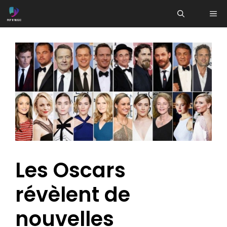
Aller
ME
au
contenu
Les Oscars
révèlent de
nouvelles