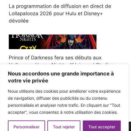
La programmation de diffusion en direct de
Lollapalooza 2026 pour Hulu et Disney+
dévoilée
Prince of Darkness fera ses débuts aux
Halloween Horror Nights d'Universal Studios
Nous accordons une grande importance à
votre vie privée
Nous utilisons des cookies pour améliorer votre expérience
de navigation, diffuser des publicités ou du contenu
Afroman poursuit un policier de l'Ohio après la
personnalisés et analyser notre trafic. En cliquant sur "Tout
victoire du jury en diffamation
accepter", vous consentez à notre utilisation des cookies.
Personnaliser
Tout rejeter
Tout accepter
© 2026 - Pop'n Music -
Mentions légales