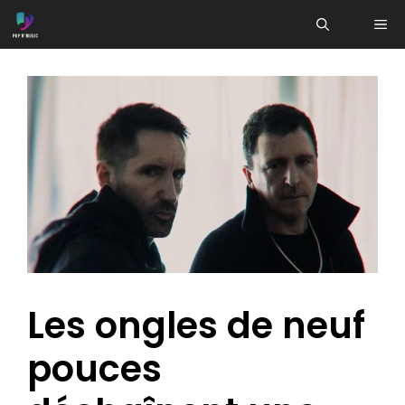
Aller
ME
au
contenu
Les ongles de neuf
pouces