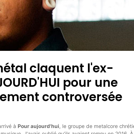
étal claquent l'ex-
JOURD'HUI pour une
rtement controversée
arrivé à
Pour aujourd'hui
, le groupe de metalcore chréti
musique. J'avais oublié qu'ils avaient rompu en 2016. À