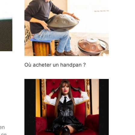
Où acheter un handpan ?
en
 ce