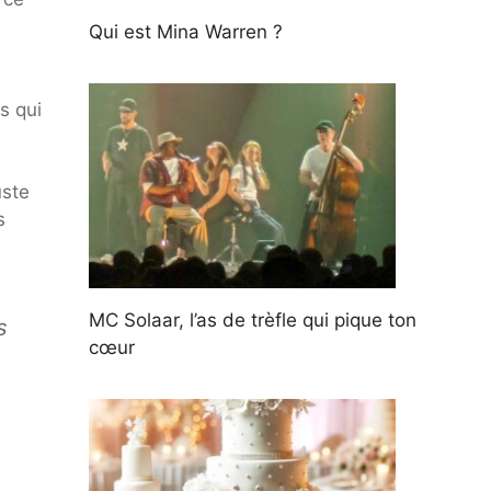
Qui est Mina Warren ?
s qui
uste
s
MC Solaar, l’as de trèfle qui pique ton
s
cœur