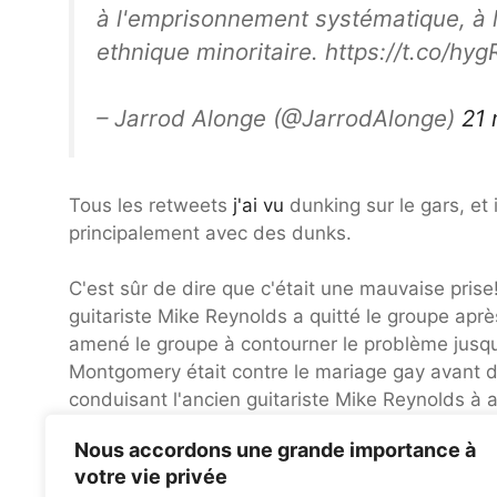
à l'emprisonnement systématique, à la
ethnique minoritaire. https://t.co/h
– Jarrod Alonge (@JarrodAlonge)
21
Tous les retweets
j'ai vu
dunking sur le gars, et 
principalement avec des dunks.
C'est sûr de dire que c'était une mauvaise pris
guitariste Mike Reynolds a quitté le groupe ap
amené le groupe à contourner le problème jusqu'
Montgomery était contre le mariage gay avant d
conduisant l'ancien guitariste Mike Reynolds à 
raison de son changement de position sur le ma
Nous accordons une grande importance à
l'année dernière, lorsque le remplaçant de Reyn
votre vie privée
fondées sur leurs croyances religieuses.