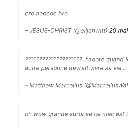
bro nooooo bro
– JÉSUS-CHRIST (@elijahwitt)
20 ma
???????????????????? J'adore quand l
autre personne devrait vivre sa vie… .
– Matthew Marcellus (@MarcellusWal
oh wow grande surprise ce mec est to