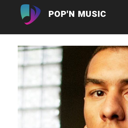
Aller
au
POP'N MUSIC
contenu