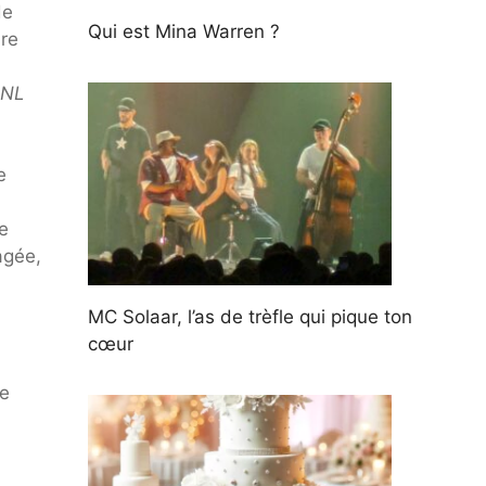
de
Qui est Mina Warren ?
ure
SNL
e
e
agée,
MC Solaar, l’as de trèfle qui pique ton
cœur
ée