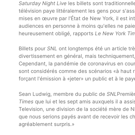
Saturday Night Live
les billets sont traditionnel
télévision paye littéralement les gens pour s'as
mises en œuvre par l'État de New York, il est int
audiences en personne à moins qu'elles ne paien
heureusement obligé, rapports
Le New York Ti
Billets pour
SNL
ont longtemps été un article tr
divertissement en général, mais techniquement, 
Cependant, la pandémie de coronavirus en cours
sont considérés comme des scénarios «à haut ri
forçant l'émission à «jeter» un public et à le pa
Sean Ludwig, membre du public de
SNL
Premiè
Times
que lui et les sept amis auxquels il a as
Television, une division de la société mère de N
que nous serions payés avant de recevoir les c
agréablement surpris.»