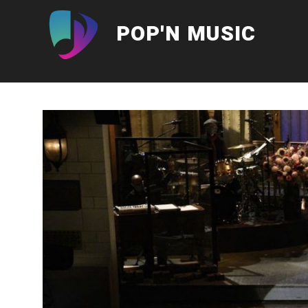
Aller
au
POP'N MUSIC
contenu