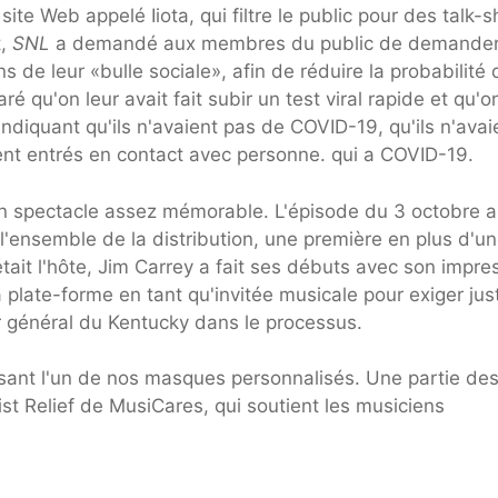
site Web appelé Iiota, qui filtre le public pour des talk-
t,
SNL
a demandé aux membres du public de demande
s de leur «bulle sociale», afin de réduire la probabilité 
é qu'on leur avait fait subir un test viral rapide et qu'o
diquant qu'ils n'avaient pas de COVID-19, qu'ils n'avai
nt entrés en contact avec personne. qui a COVID-19.
r un spectacle assez mémorable. L'épisode du 3 octobre a
l'ensemble de la distribution, une première en plus d'u
était l'hôte, Jim Carrey a fait ses débuts avec son impre
 plate-forme en tant qu'invitée musicale pour exiger jus
r général du Kentucky dans le processus.
sant l'un de nos masques personnalisés. Une partie de
t Relief de MusiCares, qui soutient les musiciens