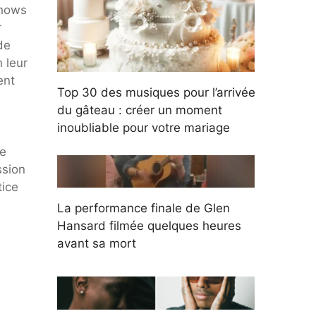
shows
r
de
n leur
ent
Top 30 des musiques pour l’arrivée
du gâteau : créer un moment
inoubliable pour votre mariage
ne
ssion
tice
La performance finale de Glen
Hansard filmée quelques heures
s
avant sa mort