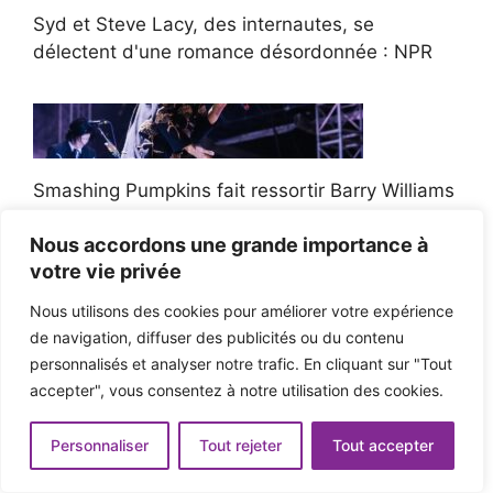
Syd et Steve Lacy, des internautes, se
délectent d'une romance désordonnée : NPR
Smashing Pumpkins fait ressortir Barry Williams
du Brady Bunch au pré-show de Lollapalooza
Nous accordons une grande importance à
votre vie privée
Nous utilisons des cookies pour améliorer votre expérience
de navigation, diffuser des publicités ou du contenu
Tony Iommi a attrapé Brian May de Queen pour
personnalisés et analyser notre trafic. En cliquant sur "Tout
un nouvel album solo, mais a raté Geezer Butler
accepter", vous consentez à notre utilisation des cookies.
Personnaliser
Tout rejeter
Tout accepter