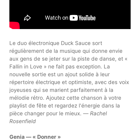
Le duo électronique Duck Sauce sort
régulièrement de la musique qui donne envie
aux gens de se jeter sur la piste de danse, et «
Fallin in Love » ne fait pas exception. La
nouvelle sortie est un ajout solide à leur
répertoire électrique et optimiste, avec des voix
joyeuses qui se marient parfaitement à la
mélodie rétro. Ajoutez cette chanson à votre
playlist de fête et regardez l'énergie dans la
pièce changer pour le mieux. —
Rachel
Rosenfield
Genia — « Donner »