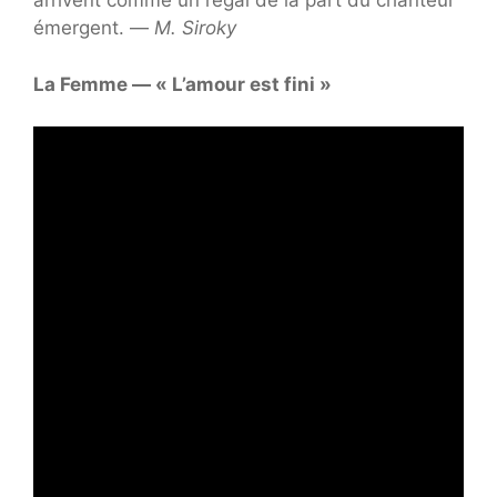
arrivent comme un régal de la part du chanteur
émergent. —
M. Siroky
La Femme — « L’amour est fini »