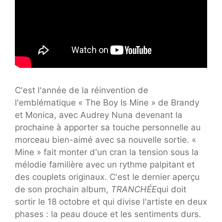
C'est l'année de la réinvention de
l'emblématique « The Boy Is Mine » de Brandy
et Monica, avec Audrey Nuna devenant la
prochaine à apporter sa touche personnelle au
morceau bien-aimé avec sa nouvelle sortie. «
Mine » fait monter d'un cran la tension sous la
mélodie familière avec un rythme palpitant et
des couplets originaux. C'est le dernier aperçu
de son prochain album,
TRANCHÉE
qui doit
sortir le 18 octobre et qui divise l'artiste en deux
phases : la peau douce et les sentiments durs.