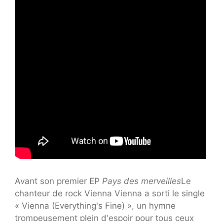
Avant son premier EP
Pays des merveilles
Le
chanteur de rock Vienna Vienna a sorti le single
« Vienna (Everything's Fine) », un hymne
trompeusement plein d'espoir pour tous ceux