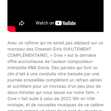
Avec un rythme qui ne serait pas déplacé sur un
morceau des Cheetah Girls (HAUTEMENT
COMPLÉMENTAIRE), « Give » est la dernière
offre accrocheuse de l'auteur-compositeur-
interprète R&B Genia. Des paroles qui font un
clin d'œil à une conduite vitre baissée par une
journée ensoleillée complètent un refrain aérien
et scintillant pour un morceau d'un peu plus de
deux minutes qui nous laisse sur notre faim. «
Give » fait suite à celui de 2023
16h en Ville
mixtape, et de nouvelles musiques de ce calibre