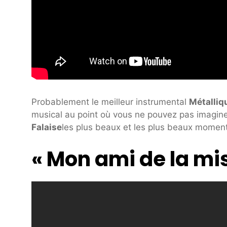
Probablement le meilleur instrumental
Métalliq
musical au point où vous ne pouvez pas imaginer
Falaise
les plus beaux et les plus beaux momen
« Mon ami de la mi