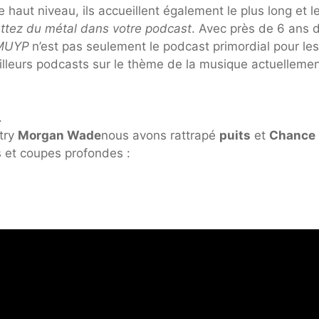
ut niveau, ils accueillent également le plus long et le
ttez du métal dans votre podcast
. Avec près de 6 ans 
MUYP
n’est pas seulement le podcast primordial pour les
illeurs podcasts sur le thème de la musique actuelleme
.
ntry
Morgan Wade
nous avons rattrapé
puits
et
Chance
s et coupes profondes :