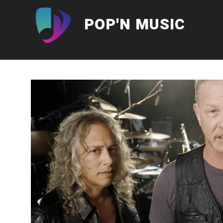
Aller
au
POP'N MUSIC
contenu