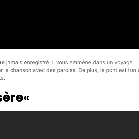
ue
jamais enregistré. Il vous emmène dans un voyage
 la chanson avec des paroles. De plus, le pont est l’un
ts.
sère
«