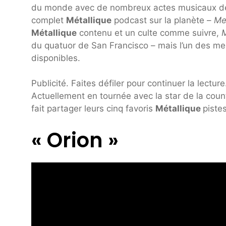
du monde avec de nombreux actes musicaux de ha
complet
Métallique
podcast sur la planète –
Me
Métallique
contenu et un culte comme suivre,
du quatuor de San Francisco – mais l’un des me
disponibles.
Publicité. Faites défiler pour continuer la lecture
Actuellement en tournée avec la star de la cou
fait partager leurs cinq favoris
Métallique
piste
« Orion »