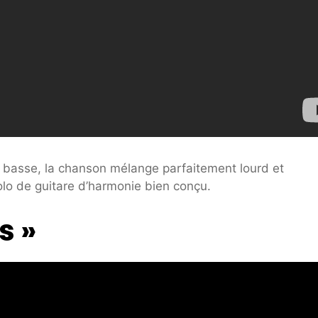
 basse, la chanson mélange parfaitement lourd et
olo de guitare d’harmonie bien conçu.
s »