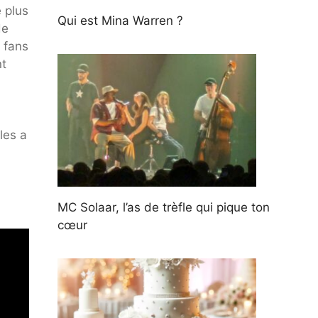
 plus
Qui est Mina Warren ?
de
 fans
nt
les a
MC Solaar, l’as de trèfle qui pique ton
cœur