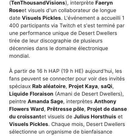
(
TenThousandVisions
), interprète
Faeryn
Rose
et visuels d'un collaborateur de longue
date
Visuels Pickles
. L'événement a accueilli 1
400 participants via Twitch et s'est terminé par
une performance unique de Desert Dwellers
tirée de leur discographie de plusieurs
décennies dans le domaine électronique
mondial.
À partir de 16 h HAP (19 h HE) aujourd'hui, les
fans peuvent se connecter pour voir des invités
spéciaux
Rab aléatoire
,
Projet Kaya
,
saQi
,
Liquide
Floraison
(Amani de Desert Dwellers),
peintre
Amanda Sage
, interprètes
Anthony
Flowers Ward
,
Prêtresse pôle
,
Projet de danse
du croissant
et visuels de
Julius Horsthuis
et
Visuels Pickles
. Chaque mois, Desert Dwellers
sélectionne un organisme de bienfaisance