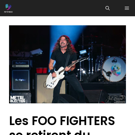
Aller
ME
au
contenu
Les FOO FIGHTERS