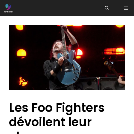
Aller
ME
au
contenu
Les Foo Fighters
dévoilent leur