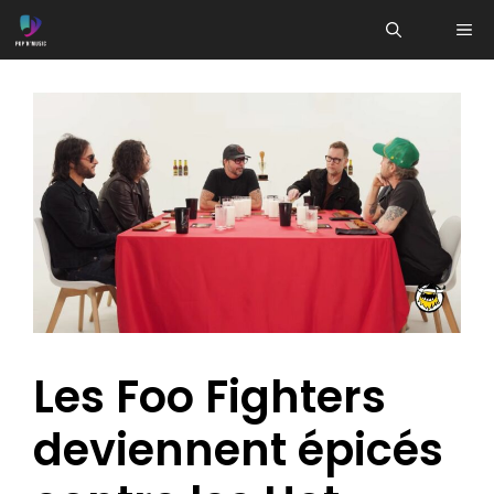
Aller
ME
au
contenu
Les Foo Fighters
deviennent épicés