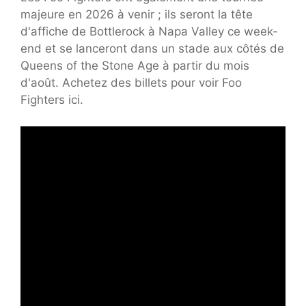
majeure en 2026 à venir ; ils seront la tête
d'affiche de Bottlerock à Napa Valley ce week-
end et se lanceront dans un stade aux côtés de
Queens of the Stone Age à partir du mois
d'août. Achetez des billets pour voir Foo
Fighters ici.