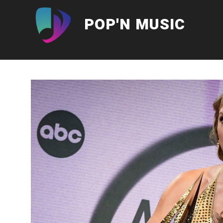
Aller
au
POP'N MUSIC
contenu