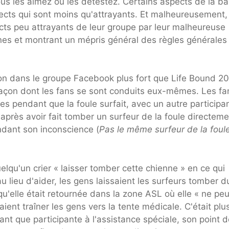
ous les aimez ou les détestez. Certains aspects de la b
spects qui sont moins qu'attrayants. Et malheureusement,
ects peu attrayants de leur groupe par leur malheureuse
nes et montrant un mépris général des règles générales
ion dans le groupe Facebook plus fort que Life Bound 2
façon dont les fans se sont conduits eux-mêmes. Les fa
pendant que la foule surfait, avec un autre participa
près avoir fait tomber un surfeur de la foule directeme
pendant son inconscience (
Pas le même surfeur de la foul
elqu'un crier « laisser tomber cette chienne » en ce qui
u lieu d'aider, les gens laissaient les surfeurs tomber d
 qu'elle était retournée dans la zone ASL où elle « ne pe
ent traîner les gens vers la tente médicale. C'était plu
 tant que participante à l'assistance spéciale, son point 