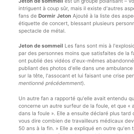
Jeton de sommeil
est un groupe polarisant – v
intriguent à coup sûr, mais il existe d'autres a
fans de
Dormir
Jeton
Ajouté à la liste des asp
étiquette de concert, blessant plusieurs person
spectacle de métal.
Jeton de sommeil
Les fans sont mis à l'explos
par des personnes moins que satisfaites de la 
ont publié des vidéos d'eux-mêmes abandonnées 
publiant des photos d'elle dans une ambulance a
sur la tête, l'assocant et lui faisant une crise 
mentionné précédemment
).
Un autre fan a rapporté qu'elle avait entendu qu
concerne un autre surfeur de la foule, et que « a
dans la foule ». Elle a ensuite déclaré plus tard
vous dire combien de travailleurs médicaux devai
50 ans à la fin. » Elle a expliqué en outre qu'en