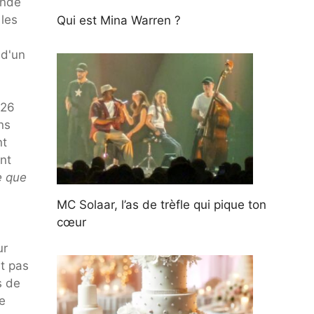
ande
 les
Qui est Mina Warren ?
 d'un
026
ns
nt
nt
e que
MC Solaar, l’as de trèfle qui pique ton
cœur
ur
ut pas
s de
de