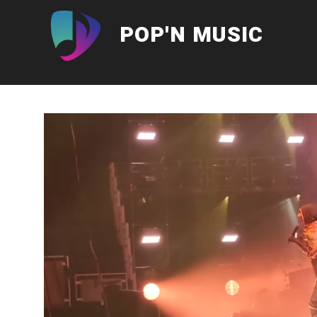
Aller
au
POP'N MUSIC
contenu