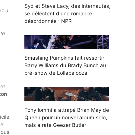
Syd et Steve Lacy, des internautes,
ez à
se délectent d'une romance
désordonnée : NPR
ute
Smashing Pumpkins fait ressortir
Barry Williams du Brady Bunch au
pré-show de Lollapalooza
 et
ton
Tony Iommi a attrapé Brian May de
cile
Queen pour un nouvel album solo,
re
mais a raté Geezer Butler
nous