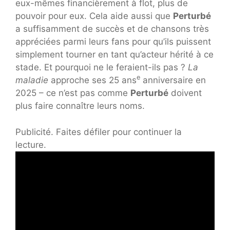
eux-mêmes financièrement à flot, plus de
pouvoir pour eux. Cela aide aussi que
Perturbé
a suffisamment de succès et de chansons très
appréciées parmi leurs fans pour qu’ils puissent
simplement tourner en tant qu’acteur hérité à ce
stade. Et pourquoi ne le feraient-ils pas ?
La
e
maladie
approche ses 25 ans
anniversaire en
2025 – ce n’est pas comme
Perturbé
doivent
plus faire connaître leurs noms.
Publicité. Faites défiler pour continuer la
lecture.