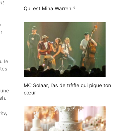
nt
Qui est Mina Warren ?
a
r
u le
ntes
MC Solaar, l’as de trèfle qui pique ton
 une
cœur
sh.
cks,