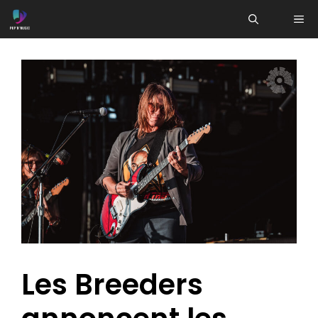
Aller
ME
au
contenu
Les Breeders