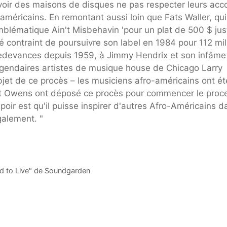
e voir des maisons de disques ne pas respecter leurs acc
o-américains. En remontant aussi loin que Fats Waller, qui
blématique Ain't Misbehavin 'pour un plat de 500 $ jus
été contraint de poursuivre son label en 1984 pour 112 mil
e redevances depuis 1959, à Jimmy Hendrix et son infâme
égendaires artistes de musique house de Chicago Larry
jet de ce procès – les musiciens afro-américains ont ét
ert Owens ont déposé ce procès pour commencer le proc
spoir est qu'il puisse inspirer d'autres Afro-Américains d
galement. "
ied to Live" de Soundgarden