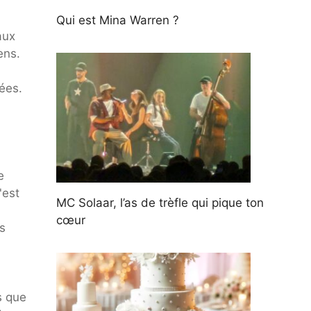
Qui est Mina Warren ?
aux
ens.
yées.
e
'est
MC Solaar, l’as de trèfle qui pique ton
cœur
s
s que