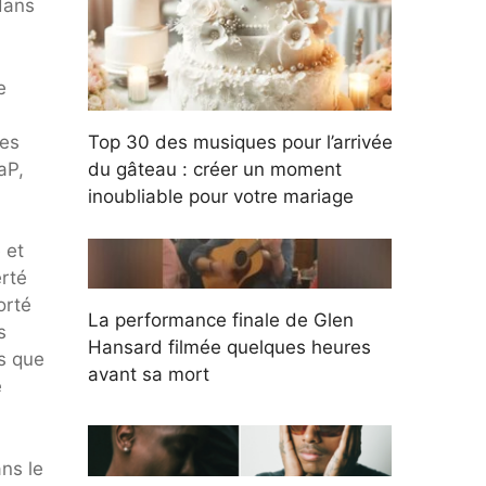
dans
e
res
Top 30 des musiques pour l’arrivée
aP,
du gâteau : créer un moment
inoubliable pour votre mariage
 et
erté
orté
La performance finale de Glen
s
Hansard filmée quelques heures
s que
avant sa mort
e
ns le