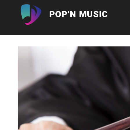
Aller
au
POP'N MUSIC
contenu