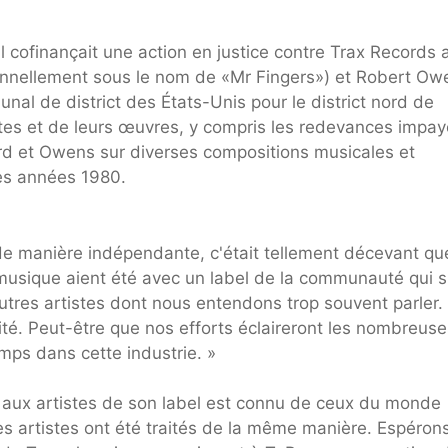
l cofinançait une action en justice contre Trax Records 
onnellement sous le nom de «Mr Fingers») et Robert Ow
unal de district des États-Unis pour le district nord de
tistes et de leurs œuvres, y compris les redevances impa
eard et Owens sur diverses compositions musicales et
les années 1980.
s de manière indépendante, c'était tellement décevant qu
usique aient été avec un label de la communauté qui s
es artistes dont nous entendons trop souvent parler.
ité. Peut-être que nos efforts éclaireront les nombreuse
mps dans cette industrie. »
 aux artistes de son label est connu de ceux du monde
s artistes ont été traités de la même manière. Espéron