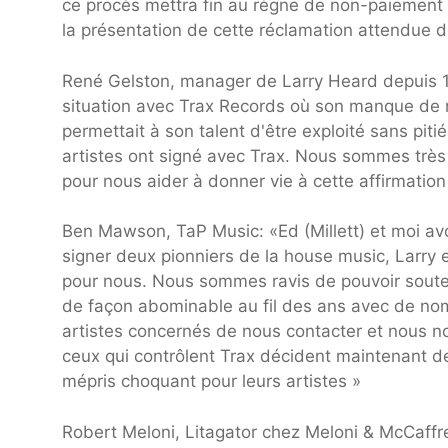
ce procès mettra fin au règne de non-paiement 
la présentation de cette réclamation attendue 
René Gelston, manager de Larry Heard depuis 19
situation avec Trax Records où son manque de r
permettait à son talent d'être exploité sans pit
artistes ont signé avec Trax. Nous sommes très 
pour nous aider à donner vie à cette affirmation
Ben Mawson, TaP Music: «Ed (Millett) et moi av
signer deux pionniers de la house music, Larry 
pour nous. Nous sommes ravis de pouvoir souten
de façon abominable au fil des ans avec de no
artistes concernés de nous contacter et nous n
ceux qui contrôlent Trax décident maintenant 
mépris choquant pour leurs artistes »
Robert Meloni, Litagator chez Meloni & McCaffr