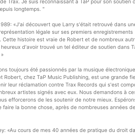
de Trax. Je suis reconnaissant à TaP pour son soutien 
depuis longtemps. "
89: «J'ai découvert que Larry s'était retrouvé dans un
eprésentation légale sur ses premiers enregistrements
ié. Cette histoire est vraie de Robert et de nombreux aut
heureux d'avoir trouvé un tel éditeur de soutien dans T
 »
ons toujours été passionnés par la musique électronique
et Robert, chez TaP Music Publishing, est une grande fi
ir leur réclamation contre Trax Records qui s'est comp
mbreux artistes signés avec eux. Nous demandons à ce
ous efforcerons de les soutenir de notre mieux. Espéron
de faire la bonne chose, après de nombreuses années d
ey: «Au cours de mes 40 années de pratique du droit da