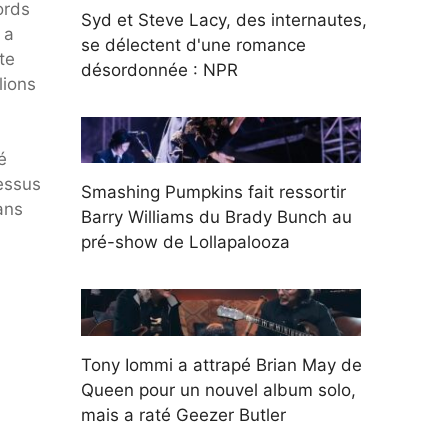
ords
Syd et Steve Lacy, des internautes,
 a
se délectent d'une romance
te
désordonnée : NPR
lions
é
essus
Smashing Pumpkins fait ressortir
ans
Barry Williams du Brady Bunch au
pré-show de Lollapalooza
Tony Iommi a attrapé Brian May de
Queen pour un nouvel album solo,
mais a raté Geezer Butler