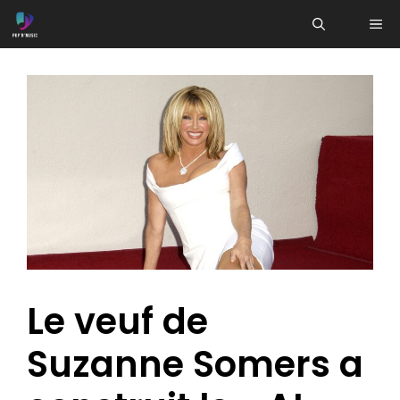
Aller
ME
au
contenu
Le veuf de
Suzanne Somers a