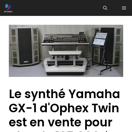
Aller
ME
au
contenu
Le synthé Yamaha
GX-1 d'Ophex Twin
est en vente pour