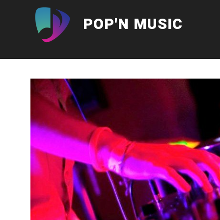
Aller
au
POP'N MUSIC
contenu