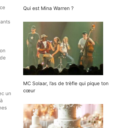
nce
Qui est Mina Warren ?
tants
ion
 de
MC Solaar, l’as de trèfle qui pique ton
cœur
ec un
 à
mes