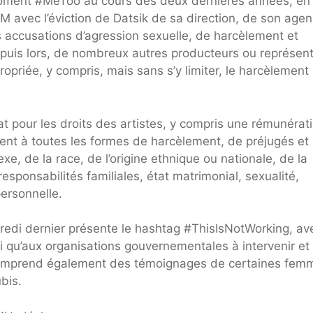
moment #MeToo au cours des deux dernières années, en
vec l’éviction de Datsik de sa direction, de son age
s accusations d’agression sexuelle, de harcèlement et
epuis lors, de nombreux autres producteurs ou représen
ropriée, y compris, mais sans s’y limiter, le harcèlement
t pour les droits des artistes, y compris une rémunérat
ement à toutes les formes de harcèlement, de préjugés et
xe, de la race, de l’origine ethnique ou nationale, de la
 responsabilités familiales, état matrimonial, sexualité,
personnelle.
edi dernier présente le hashtag #ThisIsNotWorking, av
si qu’aux organisations gouvernementales à intervenir et
 Il comprend également des témoignages de certaines fem
bis.