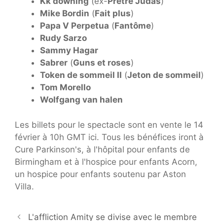
Kk downing
(ex-
Prêtre Judas
)
Mike Bordin
(
Fait plus
)
Papa V Perpetua
(
Fantôme
)
Rudy Sarzo
Sammy Hagar
Sabrer
(
Guns et roses
)
Token de sommeil II
(
Jeton de sommeil
)
Tom Morello
Wolfgang van halen
Les billets pour le spectacle sont en vente le 14
février à 10h GMT ici. Tous les bénéfices iront à
Cure Parkinson's, à l'hôpital pour enfants de
Birmingham et à l'hospice pour enfants Acorn,
un hospice pour enfants soutenu par Aston
Villa.
L'affliction Amity se divise avec le membre