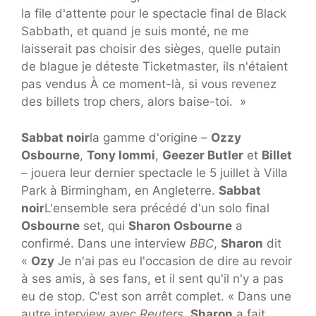
la file d'attente pour le spectacle final de Black
Sabbath, et quand je suis monté, ne me
laisserait pas choisir des sièges, quelle putain
de blague je déteste Ticketmaster, ils n'étaient
pas vendus À ce moment-là, si vous revenez
des billets trop chers, alors baise-toi. »
Sabbat noir
la gamme d'origine –
Ozzy
Osbourne
,
Tony Iommi
,
Geezer Butler
et
Billet
– jouera leur dernier spectacle le 5 juillet à Villa
Park à Birmingham, en Angleterre.
Sabbat
noir
L'ensemble sera précédé d'un solo final
Osbourne
set, qui
Sharon Osbourne
a
confirmé. Dans une interview
BBC
,
Sharon
dit
«
Ozy
Je n'ai pas eu l'occasion de dire au revoir
à ses amis, à ses fans, et il sent qu'il n'y a pas
eu de stop. C'est son arrêt complet. « Dans une
autre interview avec
Reuters
,
Sharon
a fait