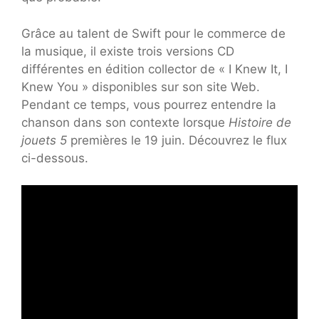
Grâce au talent de Swift pour le commerce de
la musique, il existe trois versions CD
différentes en édition collector de « I Knew It, I
Knew You » disponibles sur son site Web.
Pendant ce temps, vous pourrez entendre la
chanson dans son contexte lorsque
Histoire de
jouets 5
premières le 19 juin. Découvrez le flux
ci-dessous.