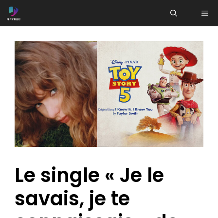
Aller
ME
au
contenu
Le single « Je le
savais, je te