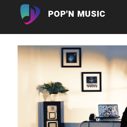
Aller
au
POP'N MUSIC
contenu