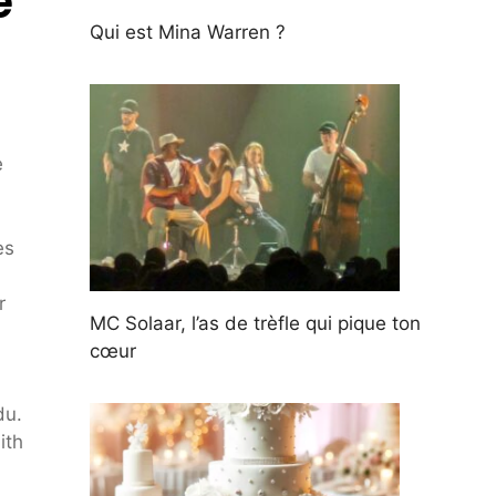
e
Qui est Mina Warren ?
e
es
r
MC Solaar, l’as de trèfle qui pique ton
cœur
du.
ith